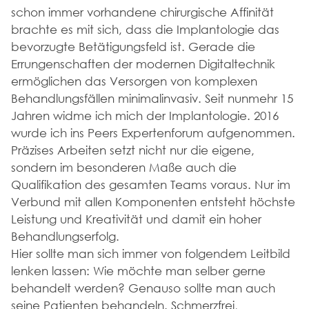
schon immer vorhandene chirurgische Affinität
PARODONTITIS
brachte es mit sich, dass die Implantologie das
ZAHNERSATZ
bevorzugte Betätigungsfeld ist. Gerade die
WURZELBEHANDLUNG
Errungenschaften der modernen Digitaltechnik
FÜLLUNGEN
ermöglichen das Versorgen von komplexen
PRAXISLABOR
Behandlungsfällen minimalinvasiv. Seit nunmehr 15
KOSTEN-ERSTATTUNG
Jahren widme ich mich der Implantologie. 2016
DIGITALE ZAHNMEDIZIN
wurde ich ins Peers Expertenforum aufgenommen.
LASERBEHANDLUNG
Präzises Arbeiten setzt nicht nur die eigene,
sondern im besonderen Maße auch die
ZAHNIMPLANTATE
Qualifikation des gesamten Teams voraus. Nur im
DIGITALE IMPLANTATPLANUNG
Verbund mit allen Komponenten entsteht höchste
KNOCHENAUFBAU
Leistung und Kreativität und damit ein hoher
Behandlungserfolg.
KARRIERE
Hier sollte man sich immer von folgendem Leitbild
lenken lassen: Wie möchte man selber gerne
BILDER
behandelt werden? Genauso sollte man auch
seine Patienten behandeln. Schmerzfrei,
BLOG