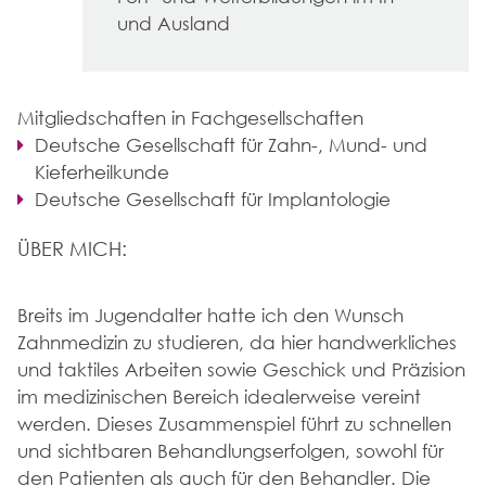
und Ausland
Mitgliedschaften in Fachgesellschaften
Deutsche Gesellschaft für Zahn-, Mund- und
HOME
Kieferheilkunde
Deutsche Gesellschaft für Implantologie
ÜBER UNS
ÜBER MICH:
DR. ANJA SEUBERT
DR. RALF SEUBERT
Breits im Jugendalter hatte ich den Wunsch
LEISTUNGEN
Zahnmedizin zu studieren, da hier handwerkliches
und taktiles Arbeiten sowie Geschick und Präzision
KINDER
im medizinischen Bereich idealerweise vereint
BEHANDLUNG BEI ZAHNARZTANGST
werden. Dieses Zusammenspiel führt zu schnellen
SCHÖNE ZÄHNE
und sichtbaren Behandlungserfolgen, sowohl für
ZAHNFEHLSTELLUNGSKORREKTUREN
den Patienten als auch für den Behandler. Die
ERWACHSENENPROPHYLAXE