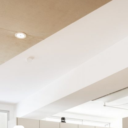
Abdrücke genommen und der Zahnersatz wird
von unserem Zahntechnikermeister im
hauseigenen Praxislabor aus körperverträglichen
Materialien wie Keramik (oder auf Wunsch Gold)
individuell angefertigt. Anschließend wird das Inlay
oder die Teilkrone mit speziellen Kunststoffen
eingesetzt. Diese Füllungen sind sehr
abnutzungsbeständig, stabil und langlebig. Bei
der Verwendung von Keramik kann die Farbe des
Inlays oder der Teilkrone perfekt an die natürlichen
Zähne angepasst werden. Somit sind die Füllungen
für Mitmenschen nicht sichtbar.
ZURÜCK ZUR ÜBERSICHT
HOME
ÜBER UNS