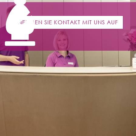
DR. ANJA SEUBERT
DR. RALF SEUBERT
NEHMEN SIE KONTAKT MIT UNS AUF
LEISTUNGEN
KINDER
BEHANDLUNG BEI ZAHNARZTANGST
SCHÖNE ZÄHNE
ZAHNFEHLSTELLUNGSKORREKTUREN
ERWACHSENENPROPHYLAXE
PARODONTITIS
ZAHNERSATZ
WURZELBEHANDLUNG
FÜLLUNGEN
PRAXISLABOR
KOSTEN-ERSTATTUNG
DIGITALE ZAHNMEDIZIN
LASERBEHANDLUNG